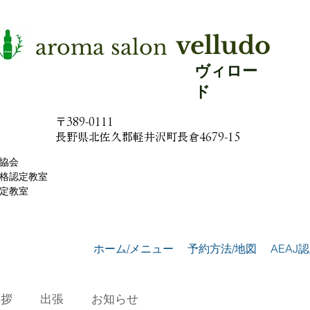
velludo
aroma salon
ヴィロー
ド
〒389-0111
​長野県北佐久郡軽井沢町長倉4679-15
協会
格認定教室
認定教室
ホーム/メニュー
予約方法/地図
AEAJ
挨拶
出張
お知らせ