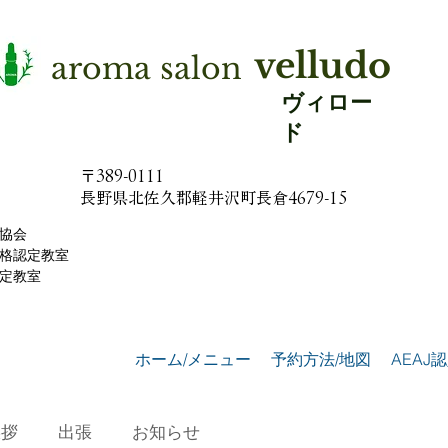
velludo
aroma salon
ヴィロー
ド
〒389-0111
​長野県北佐久郡軽井沢町長倉4679-15
協会
格認定教室
認定教室
ホーム/メニュー
予約方法/地図
AEAJ
挨拶
出張
お知らせ